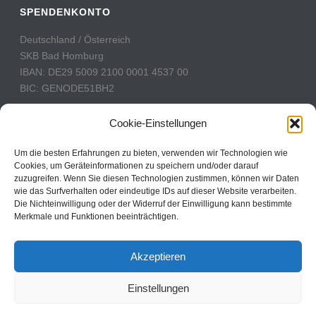
SPENDENKONTO
Deutschland / Österreich
SKB Bad Homburg
IBAN: DE29 5009 2100 0001 4537 00
BIC: GENODE51BH2
Schweiz
Cookie-Einstellungen
PostFinance
Konto: 60-742493-7
Um die besten Erfahrungen zu bieten, verwenden wir Technologien wie
Cookies, um Geräteinformationen zu speichern und/oder darauf
IBAN: CH31 0900 0000 6074 2493 7
zuzugreifen. Wenn Sie diesen Technologien zustimmen, können wir Daten
BIC: POFICHBEXXX
wie das Surfverhalten oder eindeutige IDs auf dieser Website verarbeiten.
Die Nichteinwilligung oder der Widerruf der Einwilligung kann bestimmte
Merkmale und Funktionen beeinträchtigen.
CBN Deutschland © 2024
Akzeptieren
Kontakt
Einstellungen
Impressum
Datenschutz