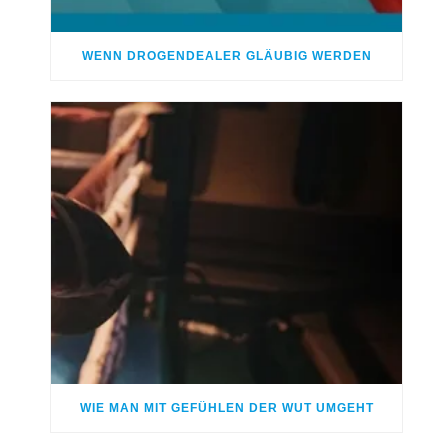
WENN DROGENDEALER GLÄUBIG WERDEN
WIE MAN MIT GEFÜHLEN DER WUT UMGEHT