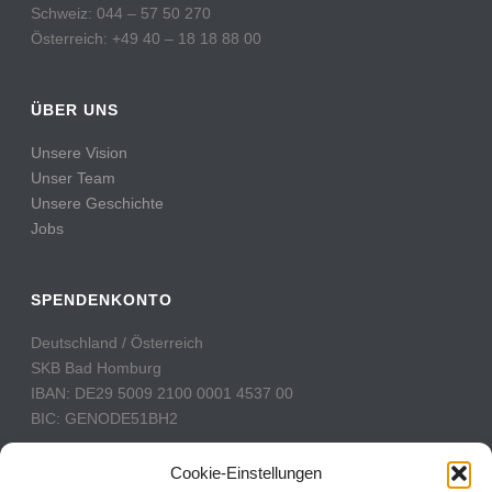
Schweiz: 044 – 57 50 270
Österreich: +49 40 – 18 18 88 00
ÜBER UNS
Unsere Vision
Unser Team
Unsere Geschichte
Jobs
SPENDENKONTO
Deutschland / Österreich
SKB Bad Homburg
IBAN: DE29 5009 2100 0001 4537 00
BIC: GENODE51BH2
Schweiz
Cookie-Einstellungen
PostFinance