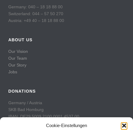
Germany: 040 – 18 18 88 00
Switzerland: 044 – 57 50 270
Austria: +49 40 – 18 18 88 00
ABOUT US
Our Vision
Our Team
Our Story
Jobs
DONATIONS
Germany / Austria
SKB Bad Homburg
IBAN: DE29 5009 2100 0001 4537 00
BIC: GENODE51BH2
Cookie-Einstellungen