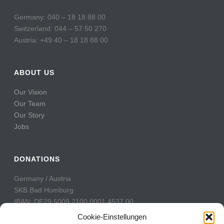
Germany: 040 – 18 18 88 00
Switzerland: 044 – 57 50 270
Austria: +49 40 – 18 18 88 00
ABOUT US
Our Vision
Our Team
Our Story
Jobs
DONATIONS
Germany / Austria
SKB Bad Homburg
IBAN: DE29 5009 2100 0001 4537 00
BIC: GENODE51BH2
Cookie-Einstellungen