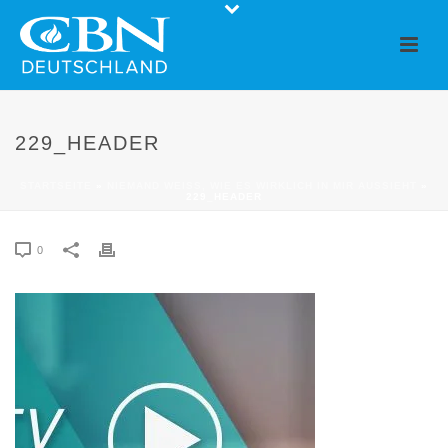
229_HEADER
STARTSEITE
»
NIEMAND WEISS, WIE ES WIRKLICH IN MIR AUSSIEHT
»
229_HEADER
0