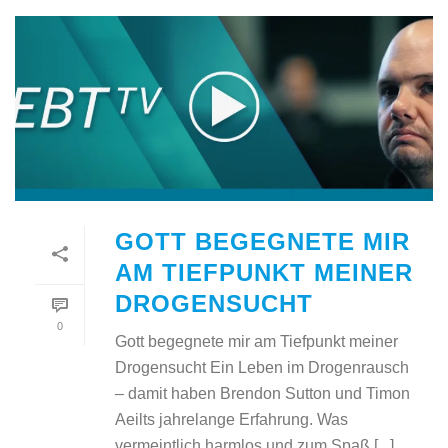
GOTT BEGEGNETE MIR
AM TIEFPUNKT MEINER
DROGENSUCHT
0
Gott begegnete mir am Tiefpunkt meiner
Drogensucht Ein Leben im Drogenrausch
– damit haben Brendon Sutton und Timon
Aeilts jahrelange Erfahrung. Was
vermeintlich harmlos und zum Spaß [...]