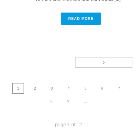
READ MORE
1
2
3
4
5
6
7
8
9
...
page
1
of
12