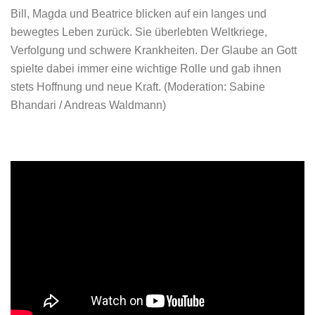
Bill, Magda und Beatrice blicken auf ein langes und
bewegtes Leben zurück. Sie überlebten Weltkriege,
Verfolgung und schwere Krankheiten. Der Glaube an Gott
spielte dabei immer eine wichtige Rolle und gab ihnen
stets Hoffnung und neue Kraft.
(Moderation: Sabine
Bhandari / Andreas Waldmann)