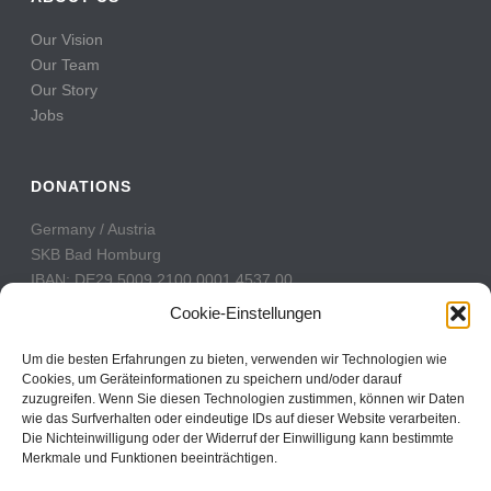
Our Vision
Our Team
Our Story
Jobs
DONATIONS
Germany / Austria
SKB Bad Homburg
IBAN: DE29 5009 2100 0001 4537 00
BIC: GENODE51BH2
Cookie-Einstellungen
Switzerland
Um die besten Erfahrungen zu bieten, verwenden wir Technologien wie
PostFinance
Cookies, um Geräteinformationen zu speichern und/oder darauf
zuzugreifen. Wenn Sie diesen Technologien zustimmen, können wir Daten
Konto: 60-742493-7
wie das Surfverhalten oder eindeutige IDs auf dieser Website verarbeiten.
IBAN: CH31 0900 0000 6074 2493 7
Die Nichteinwilligung oder der Widerruf der Einwilligung kann bestimmte
BIC: POFICHBEXXX
Merkmale und Funktionen beeinträchtigen.