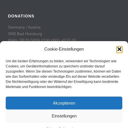
DONATIONS
Germany / Austria
SKB Bad Homburg
IBAN: DE29 5009 2100 0001 4537 00
BIC: GENODE51BH2
Cookie-Einstellungen
Switzerland
Um die besten Erfahrungen zu bieten, verwenden wir Technologien wie
PostFinance
Cookies, um Geräteinformationen zu speichern und/oder darauf
zuzugreifen. Wenn Sie diesen Technologien zustimmen, können wir Daten
Konto: 60-742493-7
wie das Surfverhalten oder eindeutige IDs auf dieser Website verarbeiten.
IBAN: CH31 0900 0000 6074 2493 7
Die Nichteinwilligung oder der Widerruf der Einwilligung kann bestimmte
BIC: POFICHBEXXX
Merkmale und Funktionen beeinträchtigen.
Akzeptieren
Einstellungen
Copyright All Rights Reserved © 2017
Contact