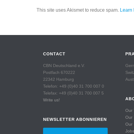
This site uses Akismet to reduce spam.
Learn 
CONTACT
PR
CBN Deutschland e.V.
Germ
Postfach 670222
Swit
22342 Hamburg
Aust
Telefon: +49 (0)40 31 700 007 0
Telefax: +49 (0)40 31 700 007 5
AB
Write us!
Our 
Our
NEWSLETTER ABONNIEREN
Our 
Job