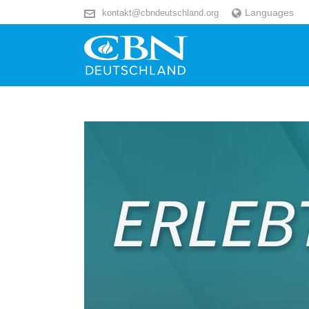
Languages
kontakt@cbndeutschland.org