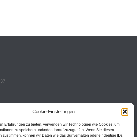
537
Cookie-Einstellungen
en Erfahrungen zu bieten, verwenden wir Technologien wie Cookies, um
493
mationen zu speichern und/oder darauf zuzugreifen. Wenn Sie diesen
n zustimmen, können wir Daten wie das Surfverhalten oder eindeutige IDs