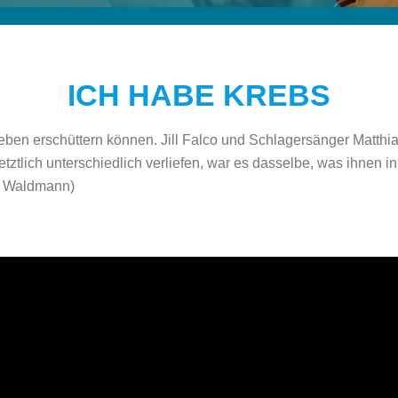
ICH HABE KREBS
Leben erschüttern können. Jill Falco und Schlagersänger Matthi
tztlich unterschiedlich verliefen, war es dasselbe, was ihnen in
as Waldmann)