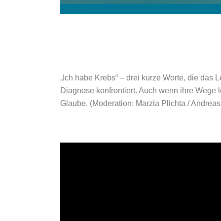
„Ich habe Krebs“ – drei kurze Worte, die das 
Diagnose konfrontiert. Auch wenn ihre Wege le
Glaube. (Moderation: Marzia Plichta / Andre