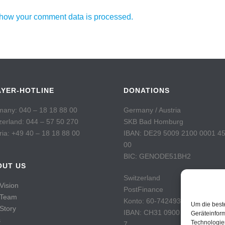
how your comment data is processed.
AYER-HOTLINE
DONATIONS
any: 040 – 18 18 88 00
Germany / Austria
zerland: 044 – 57 50 270
SKB Bad Homburg
ria: +49 40 – 18 18 88 00
IBAN: DE29 5009 2100 0001 4
00
BIC: GENODE51BH2
OUT US
Switzerland
Vision
PostFinance
 Team
Konto: 60-742493-7
Um die best
Story
IBAN: CH31 0900 0000 6074 2
Geräteinfor
s
Technologie
7