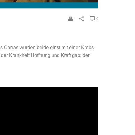
0
as Carras wurden beide einst mit einer Krebs-
 der Krankheit Hoffnung und Kraft gab: der