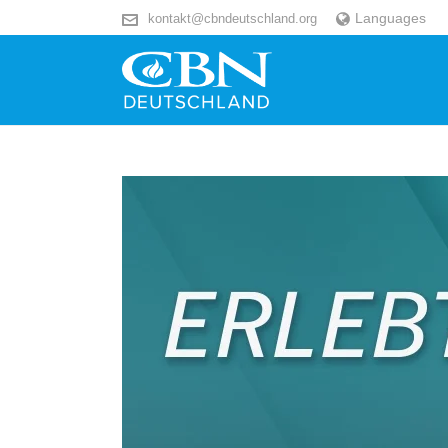
Languages
kontakt@cbndeutschland.org