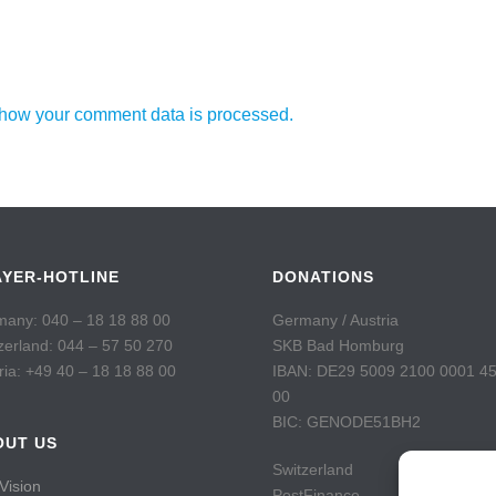
how your comment data is processed.
AYER-HOTLINE
DONATIONS
any: 040 – 18 18 88 00
Germany / Austria
zerland: 044 – 57 50 270
SKB Bad Homburg
ria: +49 40 – 18 18 88 00
IBAN: DE29 5009 2100 0001 4
00
BIC: GENODE51BH2
OUT US
Switzerland
Vision
PostFinance