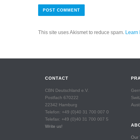
This site uses Akismet to reduce spam.
Learn 
CONTACT
PR
CBN Deutschland e.V.
Germ
Postfach 670222
Swit
22342 Hamburg
Aust
Telefon: +49 (0)40 31 700 007 0
Telefax: +49 (0)40 31 700 007 5
AB
Write us!
Our 