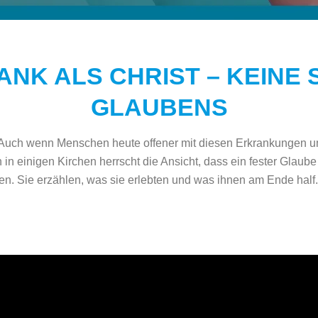
ANK ALS CHRIST – KEINE
GLAUBENS
 Auch wenn Menschen heute offener mit diesen Erkrankungen u
n einigen Kirchen herrscht die Ansicht, dass ein fester Glaub
en. Sie erzählen, was sie erlebten und was ihnen am Ende half