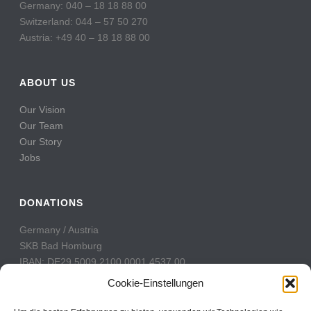
Germany: 040 – 18 18 88 00
Switzerland: 044 – 57 50 270
Austria: +49 40 – 18 18 88 00
ABOUT US
Our Vision
Our Team
Our Story
Jobs
DONATIONS
Germany / Austria
SKB Bad Homburg
IBAN: DE29 5009 2100 0001 4537 00
BIC: GENODE51BH2
Cookie-Einstellungen
Switzerland