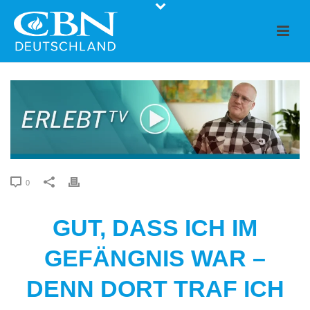
0
GUT, DASS ICH IM
GEFÄNGNIS WAR –
DENN DORT TRAF ICH