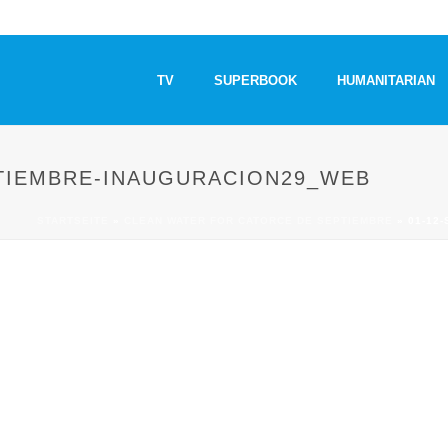
TV
SUPERBOOK
HUMANITARIAN
PTIEMBRE-INAUGURACION29_WEB
STARTSEITE
»
CLEAN WATER FOR CATORCE DE SEPTIEMBRE
»
01-12