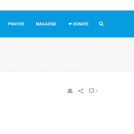
PRAYER
MAGAZINE
❤ DONATE
-SW-CATORCE-DE-SEPTIEMBRE-INAUGURACION29_WEB
0