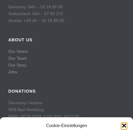
Germany: 040 – 18 18 88 00
Switzerland: 044 – 57 50 270
Austria: +49 40 – 18 18 88 00
ABOUT US
Our Vision
Our Team
Our Story
Jobs
DONATIONS
Germany / Austria
SKB Bad Homburg
IBAN: DE29 5009 2100 0001 4537 00
BIC: GENODE51BH2
Cookie-Einstellungen