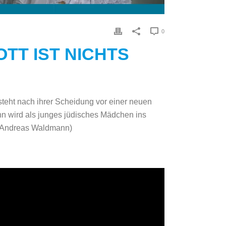
0
TT IST NICHTS
steht nach ihrer Scheidung vor einer neuen
ann wird als junges jüdisches Mädchen ins
 / Andreas Waldmann)