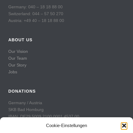
Germany: 040 – 18 18 88 00
Switzerland: 044 – 57 50 270
Austria: +49 40 – 18 18 88 00
ABOUT US
Our Vision
Our Team
Our Story
Jobs
DONATIONS
Germany / Austria
SKB Bad Homburg
IBAN: DE29 5009 2100 0001 4537 00
BIC: GENODE51BH2
Cookie-Einstellungen