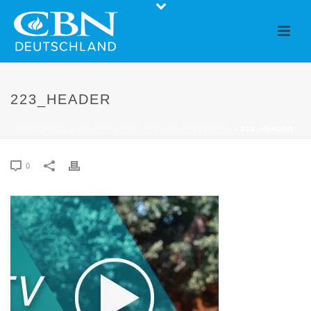
223_HEADER
STARTSEITE
»
ICH WAR DABEI, MICH ZU ZERSTÖREN
»
223_HEADER
0