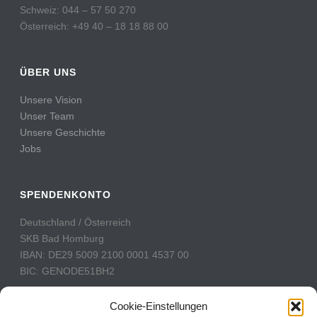
Schweiz: 044 – 57 50 270
Österreich: +49 40 – 18 18 88 00
ÜBER UNS
Unsere Vision
Unser Team
Unsere Geschichte
Jobs
SPENDENKONTO
Deutschland / Österreich
SKB Bad Homburg
IBAN: DE29 5009 2100 0001 4537 00
BIC: GENODE51BH2
Schweiz
Cookie-Einstellungen