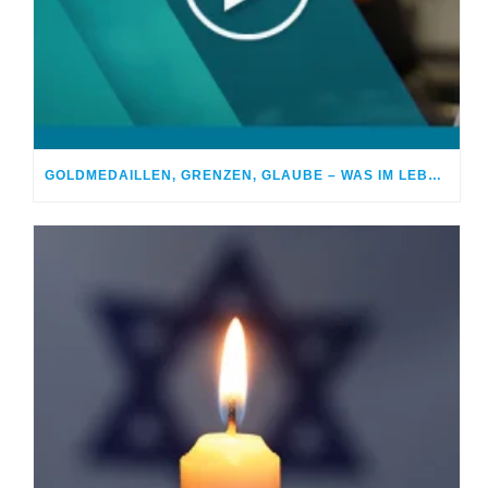
GOLDMEDAILLEN, GRENZEN, GLAUBE – WAS IM LEBEN WIRKLICH ZÄHLT