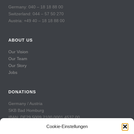
Germany: 040 – 18 18 88 00
Switzerland: 044 – 57 50 270
Austria: +49 40 – 18 18 88 00
ABOUT US
Our Vision
Our Team
Our Story
Jobs
DONATIONS
Germany / Austria
SKB Bad Homburg
IBAN: DE29 5009 2100 0001 4537 00
BIC: GENODE51BH2
Cookie-Einstellungen