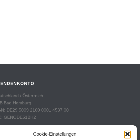
PENDENKONTO
utschland / Österreich
B Bad Homburg
AN: DE29 5009 2100 0001 4537 00
C: GENODE51BH2
hweiz
Cookie-Einstellungen
stFinance