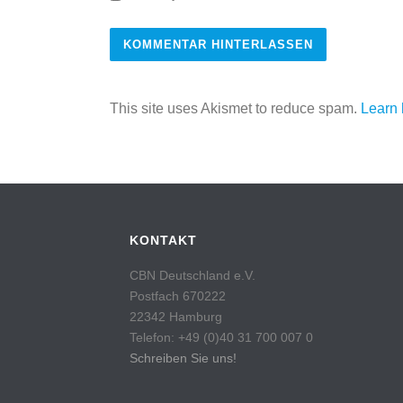
This site uses Akismet to reduce spam.
Learn 
KONTAKT
CBN Deutschland e.V.
Postfach 670222
22342 Hamburg
Telefon: +49 (0)40 31 700 007 0
Schreiben Sie uns!