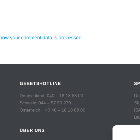
how your comment data is processed.
GEBETSHOTLINE
S
Deutschland: 040 – 18 18 88 00
De
Schweiz: 044 – 57 50 270
SK
Österreich: +49 40 – 18 18 88 00
IB
BI
ÜBER UNS
Sc
Po