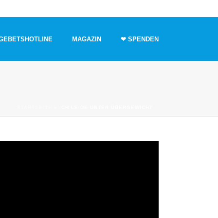
GEBETSHOTLINE
MAGAZIN
❤ SPENDEN
STARTSEITE
»
ICH LEIDE UNTER ÜBERGEWICHT