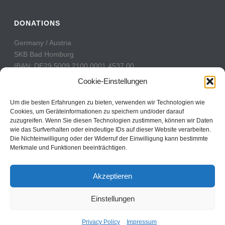
DONATIONS
Germany / Austria
SKB Bad Homburg
IBAN: DE29 5009 2100 0001 4537 00
BIC: GENODE51BH2
Cookie-Einstellungen
Switzerland
Um die besten Erfahrungen zu bieten, verwenden wir Technologien wie
PostFinance
Cookies, um Geräteinformationen zu speichern und/oder darauf
zuzugreifen. Wenn Sie diesen Technologien zustimmen, können wir Daten
Konto: 60-742493-7
wie das Surfverhalten oder eindeutige IDs auf dieser Website verarbeiten.
IBAN: CH31 0900 0000 6074 2493 7
Die Nichteinwilligung oder der Widerruf der Einwilligung kann bestimmte
BIC: POFICHBEXXX
Merkmale und Funktionen beeinträchtigen.
Akzeptieren
Einstellungen
Copyright All Rights Reserved © 2017
Contact
Privacy Policy
Impressum