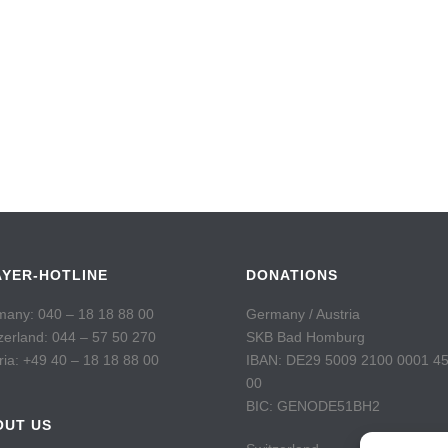
AYER-HOTLINE
DONATIONS
any: 040 – 18 18 88 00
Germany / Austria
zerland: 044 – 57 50 270
SKB Bad Homburg
ria: +49 40 – 18 18 88 00
IBAN: DE29 5009 2100 0001 4
00
BIC: GENODE51BH2
OUT US