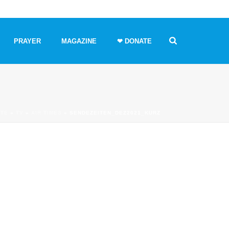
PRAYER
MAGAZINE
❤ DONATE
ITE
»
TV
»
AIR TIMES
»
SENDEZEITEN_DEZ2021_KURZ