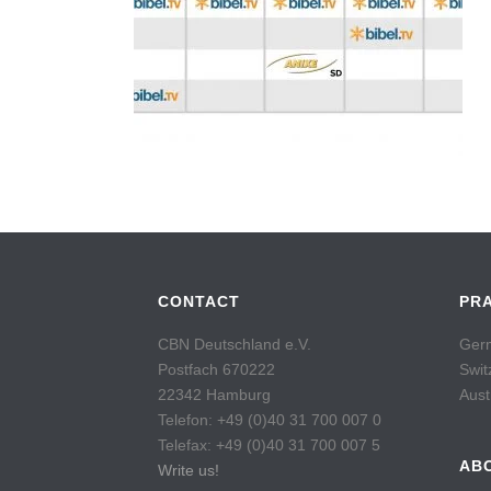
CONTACT
PR
CBN Deutschland e.V.
Germ
Postfach 670222
Swit
22342 Hamburg
Aust
Telefon: +49 (0)40 31 700 007 0
Telefax: +49 (0)40 31 700 007 5
AB
Write us!