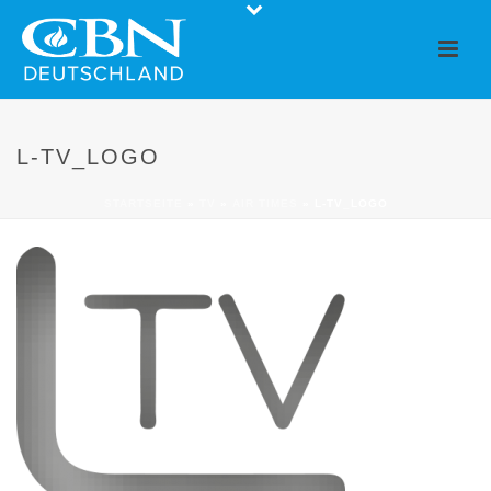
L-TV_LOGO
STARTSEITE
»
TV
»
AIR TIMES
»
L-TV_LOGO