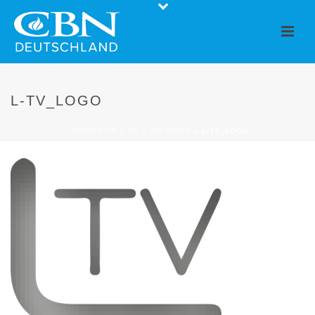
L-TV_LOGO
STARTSEITE
»
TV
»
AIR TIMES
»
L-TV_LOGO