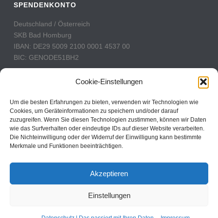
SPENDENKONTO
Deutschland / Österreich
SKB Bad Homburg
IBAN: DE29 5009 2100 0001 4537 00
BIC: GENODE51BH2
Schweiz
Cookie-Einstellungen
PostFinance
Konto: 60-742493-7
Um die besten Erfahrungen zu bieten, verwenden wir Technologien wie
Cookies, um Geräteinformationen zu speichern und/oder darauf
IBAN: CH31 0900 0000 6074 2493 7
zuzugreifen. Wenn Sie diesen Technologien zustimmen, können wir Daten
BIC: POFICHBEXXX
wie das Surfverhalten oder eindeutige IDs auf dieser Website verarbeiten.
Die Nichteinwilligung oder der Widerruf der Einwilligung kann bestimmte
Merkmale und Funktionen beeinträchtigen.
CBN Deutschland © 2024
Akzeptieren
Kontakt
Einstellungen
Impressum
Datenschutz
Cookie Policy