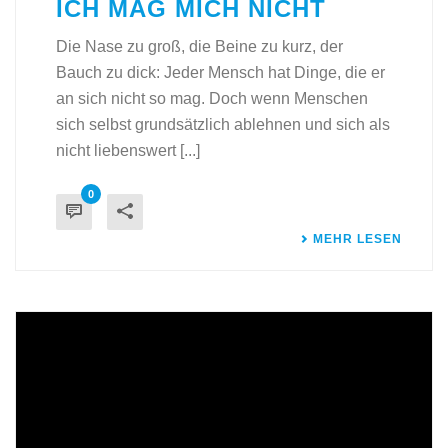
ICH MAG MICH NICHT
Die Nase zu groß, die Beine zu kurz, der
Bauch zu dick: Jeder Mensch hat Dinge, die er
an sich nicht so mag. Doch wenn Menschen
sich selbst grundsätzlich ablehnen und sich als
nicht liebenswert [...]
0
MEHR LESEN