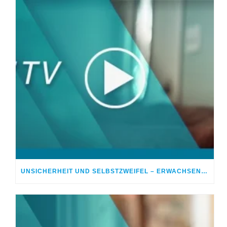
UNSICHERHEIT UND SELBSTZWEIFEL – ERWACHSENWERDEN IST SCHWER