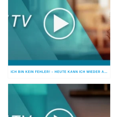
ICH BIN KEIN FEHLER! – HEUTE KANN ICH WIEDER AN MICH GLAUBEN