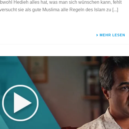
Obwohl Hedieh alles hat, was man sich wünschen kann, fehlt
ersucht sie als gute Muslima alle Regeln des Islam zu [...]
MEHR LESEN