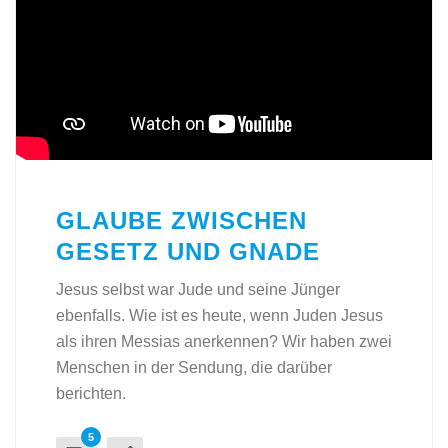
GLAUBE ZWISCHEN
GESETZ UND GNADE
Jesus selbst war Jude und seine Jünger
ebenfalls. Wie ist es heute, wenn Juden Jesus
als ihren Messias anerkennen? Wir haben zwei
Menschen in der Sendung, die darüber
berichten.
5