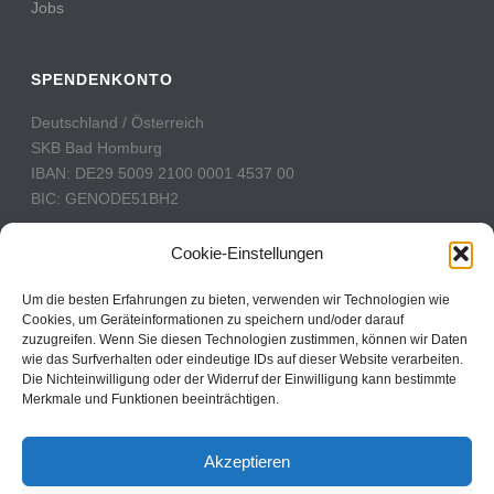
Jobs
SPENDENKONTO
Deutschland / Österreich
SKB Bad Homburg
IBAN: DE29 5009 2100 0001 4537 00
BIC: GENODE51BH2
Schweiz
Cookie-Einstellungen
PostFinance
Konto: 60-742493-7
Um die besten Erfahrungen zu bieten, verwenden wir Technologien wie
Cookies, um Geräteinformationen zu speichern und/oder darauf
IBAN: CH31 0900 0000 6074 2493 7
zuzugreifen. Wenn Sie diesen Technologien zustimmen, können wir Daten
BIC: POFICHBEXXX
wie das Surfverhalten oder eindeutige IDs auf dieser Website verarbeiten.
Die Nichteinwilligung oder der Widerruf der Einwilligung kann bestimmte
Merkmale und Funktionen beeinträchtigen.
CBN Deutschland © 2024
Akzeptieren
Kontakt