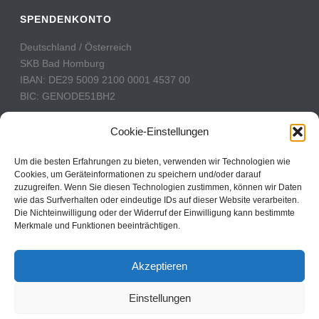
SPENDENKONTO
Deutschland / Österreich
SKB Bad Homburg
IBAN: DE29 5009 2100 0001 4537 00
BIC: GENODE51BH2
Schweiz
Cookie-Einstellungen
PostFinance
Konto: 60-742493-7
Um die besten Erfahrungen zu bieten, verwenden wir Technologien wie
Cookies, um Geräteinformationen zu speichern und/oder darauf
IBAN: CH31 0900 0000 6074 2493 7
zuzugreifen. Wenn Sie diesen Technologien zustimmen, können wir Daten
BIC: POFICHBEXXX
wie das Surfverhalten oder eindeutige IDs auf dieser Website verarbeiten.
Die Nichteinwilligung oder der Widerruf der Einwilligung kann bestimmte
Merkmale und Funktionen beeinträchtigen.
CBN Deutschland © 2024
Akzeptieren
Kontakt
Einstellungen
Impressum
Datenschutz