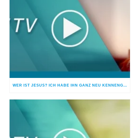
WER IST JESUS? ICH HABE IHN GANZ NEU KENNENGELERNT