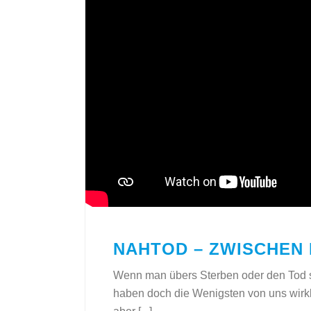
NAHTOD – ZWISCHEN 
Wenn man übers Sterben oder den Tod 
haben doch die Wenigsten von uns wirkli