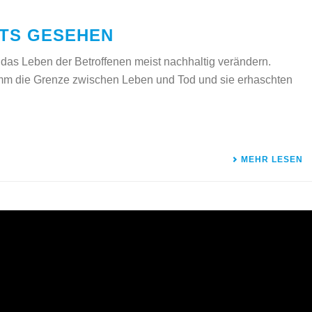
ITS GESEHEN
 das Leben der Betroffenen meist nachhaltig verändern.
m die Grenze zwischen Leben und Tod und sie erhaschten
MEHR LESEN