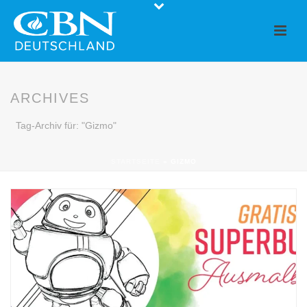
ARCHIVES
Tag-Archiv für: "Gizmo"
STARTSEITE
»
GIZMO