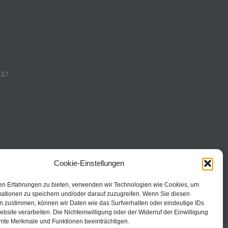
537
493
Cookie-Einstellungen
en Erfahrungen zu bieten, verwenden wir Technologien wie Cookies, um
mationen zu speichern und/oder darauf zuzugreifen. Wenn Sie diesen
n zustimmen, können wir Daten wie das Surfverhalten oder eindeutige IDs
ebsite verarbeiten. Die Nichteinwilligung oder der Widerruf der Einwilligung
mte Merkmale und Funktionen beeinträchtigen.