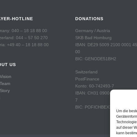
AYER-HOTLINE
DONATIONS
any: 040 – 18 18 88 00
Germany / Austria
zerland: 044 – 57 50 270
SKB Bad Homburg
ria: +49 40 – 18 18 88 00
IBAN: DE29 5009 2100 0001 4
00
BIC: GENODE51BH2
OUT US
Switzerland
Vision
PostFinance
 Team
Konto: 60-742493-7
Story
IBAN: CH31 0900 0000 6074 2
s
7
BIC: POFICHBEXXX
Um die best
Geräteinfor
Technologie
auf dieser W
kann bestim