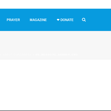
PRAYER
MAGAZINE
❤ DONATE
»
ABOUT SUPERBOOK
»
SB_WEBSEITE_BANNER_ENG