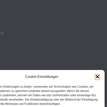
537
493
Cookie-Einstellungen
en Erfahrungen zu bieten, verwenden wir Technologien wie Cookies, um
mationen zu speichern und/oder darauf zuzugreifen. Wenn Sie diesen
n zustimmen, können wir Daten wie das Surfverhalten oder eindeutige IDs
ebsite verarbeiten. Die Nichteinwilligung oder der Widerruf der Einwilligung
mte Merkmale und Funktionen beeinträchtigen.