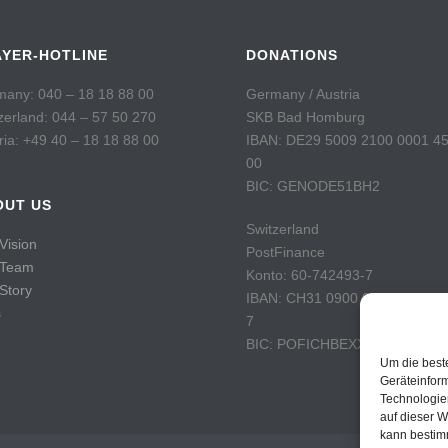
AYER-HOTLINE
DONATIONS
any: 040 – 18 18 88 00
Germany / Austria
zerland: 044 – 57 50 270
SKB Bad Homburg
ria: +49 40 – 18 18 88 00
IBAN: DE29 5009 2100 0001 4
00
BIC: GENODE51BH2
OUT US
Switzerland
Vision
PostFinance
 Team
Konto: 60-742493-7
Story
IBAN: CH31 0900 0000 6074 2
s
7
BIC: POFICHBEXXX
Um die best
Geräteinfor
Technologie
auf dieser W
kann bestim