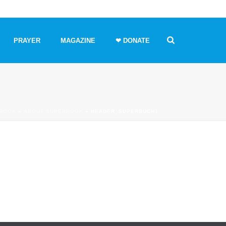
PRAYER
MAGAZINE
❤ DONATE
BOOK
»
ABOUT SUPERBOOK
»
HEADER_SUPERBUCH1