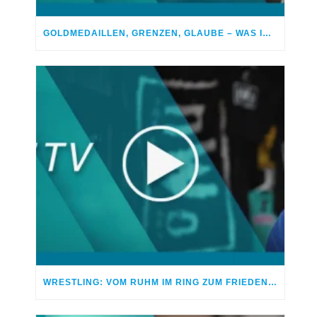
GOLDMEDAILLEN, GRENZEN, GLAUBE – WAS IM LEBEN WIRKLICH ZÄHLT
WRESTLING: VOM RUHM IM RING ZUM FRIEDEN MIT GOTT