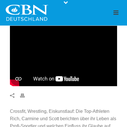
Crossfit, Wrestling, Eiskunstlauf: Die Top-Athleten
Rich, Carmine und Scott berichten über ihr Leben als
Profi-Sportler und welchen Einfluss ihr Glaube auf