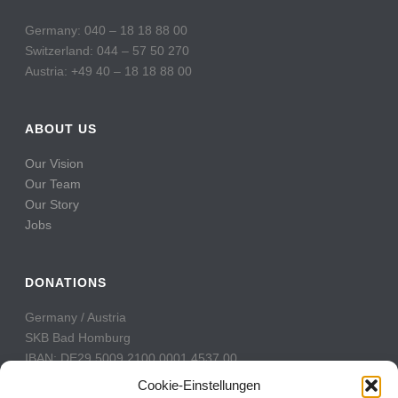
Germany: 040 – 18 18 88 00
Switzerland: 044 – 57 50 270
Austria: +49 40 – 18 18 88 00
ABOUT US
Our Vision
Our Team
Our Story
Jobs
DONATIONS
Germany / Austria
SKB Bad Homburg
IBAN: DE29 5009 2100 0001 4537 00
BIC: GENODE51BH2
Cookie-Einstellungen