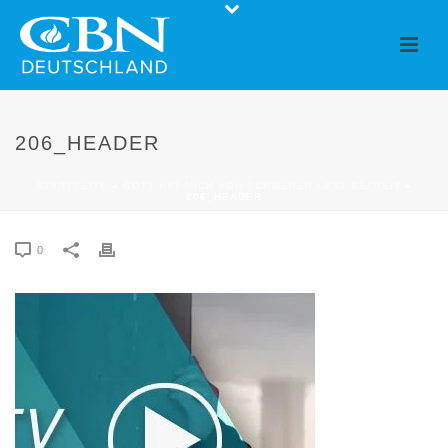
206_HEADER
STARTSEITE
»
GOTT HAT MICH VON SCHWERER LAST BEFREIT
»
206_HEADER
0