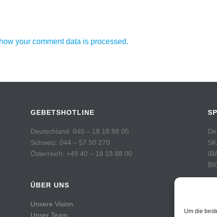
how your comment data is processed.
GEBETSHOTLINE
S
Deutschland: 040 – 18 18 88 00
De
Schweiz: 044 – 57 50 270
SK
Österreich: +49 40 – 18 18 88 00
IB
BI
ÜBER UNS
Sc
Po
Unsere Vision
Ko
Um die best
Unser Team