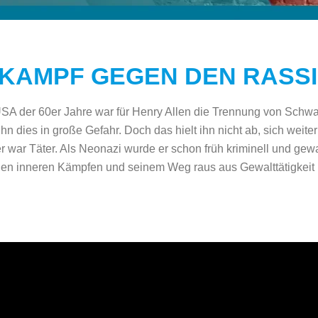
 KAMPF GEGEN DEN RASS
SA der 60er Jahre war für Henry Allen die Trennung von Schwar
hn dies in große Gefahr. Doch das hielt ihn nicht ab, sich wei
 war Täter. Als Neonazi wurde er schon früh kriminell und gewa
inen inneren Kämpfen und seinem Weg raus aus Gewalttätigkeit