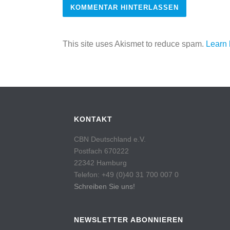
This site uses Akismet to reduce spam.
Learn 
KONTAKT
CBN Deutschland e.V.
Postfach 670222
22342 Hamburg
Telefon: +49 (0)40 31 700 007 0
Schreiben Sie uns!
NEWSLETTER ABONNIEREN