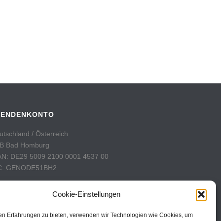
PENDENKONTO
utschland / Österreich
B Bad Homburg
AN: DE29 5009 2100 0001 4537 00
C: GENODE51BH2
hweiz
Cookie-Einstellungen
stFinance
nto: 60-742493-7
en Erfahrungen zu bieten, verwenden wir Technologien wie Cookies, um