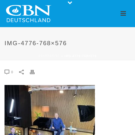
IMG-4776-768×576
STARTSEITE
»
IMG-4776-768×576
0