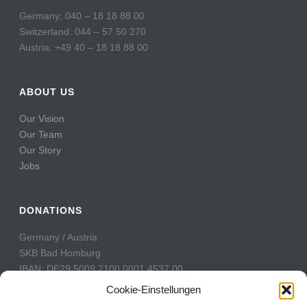
Germany: 040 – 18 18 88 00
Switzerland: 044 – 57 50 270
Austria: +49 40 – 18 18 88 00
ABOUT US
Our Vision
Our Team
Our Story
Jobs
DONATIONS
Germany / Austria
SKB Bad Homburg
IBAN: DE29 5009 2100 0001 4537 00
BIC: GENODE51BH2
Cookie-Einstellungen