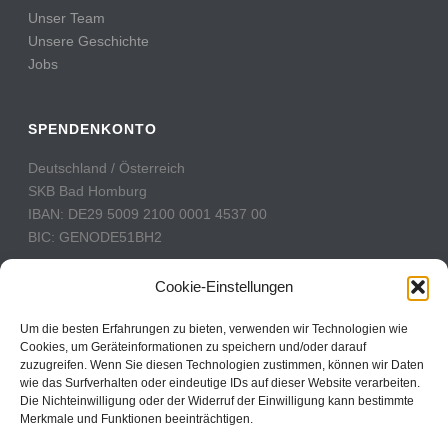
Unser Team
Unsere Geschichte
Jobs
SPENDENKONTO
Deutschland / Österreich
SKB Bad Homburg
IBAN: DE29 5009 2100 0001 4537 00
BIC: GENODE51BH2
Schweiz
Cookie-Einstellungen
PostFinance
Konto: 60-742493-7
Um die besten Erfahrungen zu bieten, verwenden wir Technologien wie
Cookies, um Geräteinformationen zu speichern und/oder darauf
IBAN: CH31 0900 0000 6074 2493 7
zuzugreifen. Wenn Sie diesen Technologien zustimmen, können wir Daten
BIC: POFICHBEXXX
wie das Surfverhalten oder eindeutige IDs auf dieser Website verarbeiten.
Die Nichteinwilligung oder der Widerruf der Einwilligung kann bestimmte
Merkmale und Funktionen beeinträchtigen.