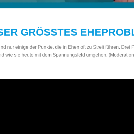
SER GRÖSSTES EHEPROBL
nd nur einige der Punkte, die in Ehen oft zu Streit führen. Drei 
und wie sie heute mit dem Spannungsfeld umgehen. (Moderatio