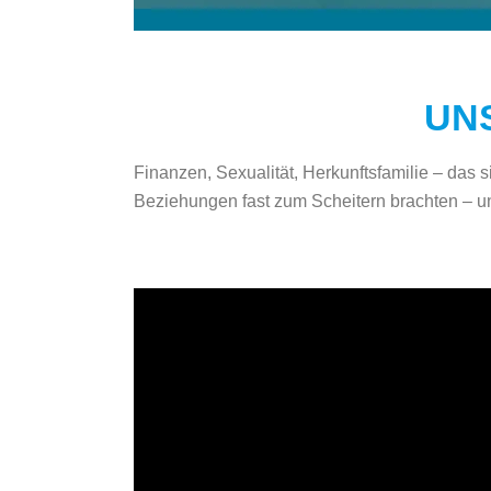
UN
Finanzen, Sexualität, Herkunftsfamilie – das si
Beziehungen fast zum Scheitern brachten – 