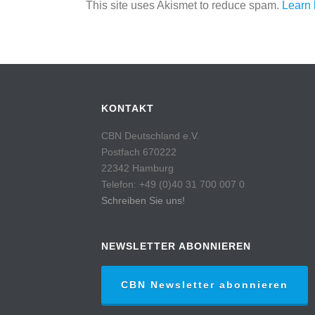
This site uses Akismet to reduce spam.
Learn 
KONTAKT
CBN Deutschland e.V.
Postfach 670222
22342 Hamburg
Telefon: +49 (0)40 31 700 007 0
Schreiben Sie uns!
NEWSLETTER ABONNIEREN
CBN Newsletter abonnieren