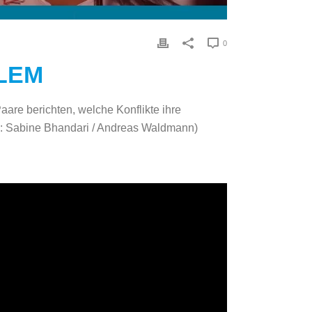
0
EM
Paare berichten, welche Konflikte ihre
n: Sabine Bhandari / Andreas Waldmann)