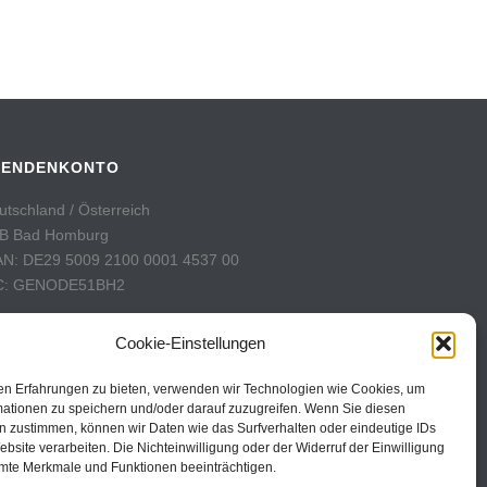
PENDENKONTO
utschland / Österreich
B Bad Homburg
AN: DE29 5009 2100 0001 4537 00
C: GENODE51BH2
hweiz
Cookie-Einstellungen
stFinance
nto: 60-742493-7
en Erfahrungen zu bieten, verwenden wir Technologien wie Cookies, um
AN: CH31 0900 0000 6074 2493 7
mationen zu speichern und/oder darauf zuzugreifen. Wenn Sie diesen
n zustimmen, können wir Daten wie das Surfverhalten oder eindeutige IDs
C: POFICHBEXXX
ebsite verarbeiten. Die Nichteinwilligung oder der Widerruf der Einwilligung
mte Merkmale und Funktionen beeinträchtigen.