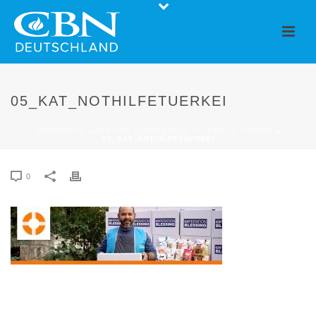
05_KAT_NOTHILFETUERKEI
STARTSEITE
»
AID FOR EARTHQUAKE VICTIMS IN TURKEY
»
05_KAT_NOTHILFETUERKEI
0