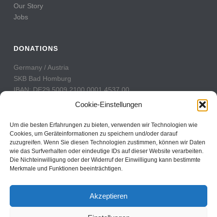
Our Story
Jobs
DONATIONS
Germany / Austria
SKB Bad Homburg
IBAN: DE29 5009 2100 0001 4537 00
BIC: GENODE51BH2
Cookie-Einstellungen
Switzerland
Um die besten Erfahrungen zu bieten, verwenden wir Technologien wie
PostFinance
Cookies, um Geräteinformationen zu speichern und/oder darauf
zuzugreifen. Wenn Sie diesen Technologien zustimmen, können wir Daten
Konto: 60-742493-7
wie das Surfverhalten oder eindeutige IDs auf dieser Website verarbeiten.
IBAN: CH31 0900 0000 6074 2493 7
Die Nichteinwilligung oder der Widerruf der Einwilligung kann bestimmte
BIC: POFICHBEXXX
Merkmale und Funktionen beeinträchtigen.
Akzeptieren