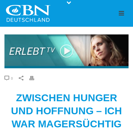
0
ZWISCHEN HUNGER
UND HOFFNUNG – ICH
WAR MAGERSÜCHTIG