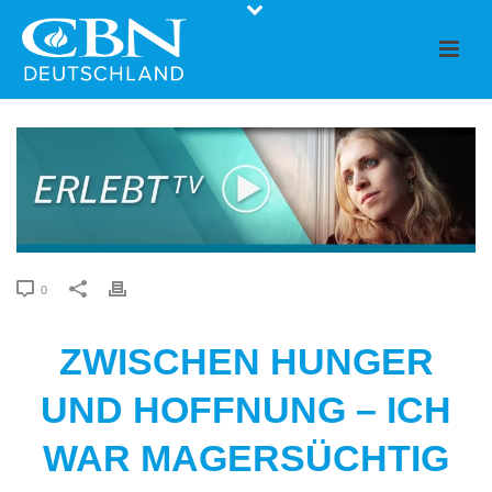
0
ZWISCHEN HUNGER
UND HOFFNUNG – ICH
WAR MAGERSÜCHTIG