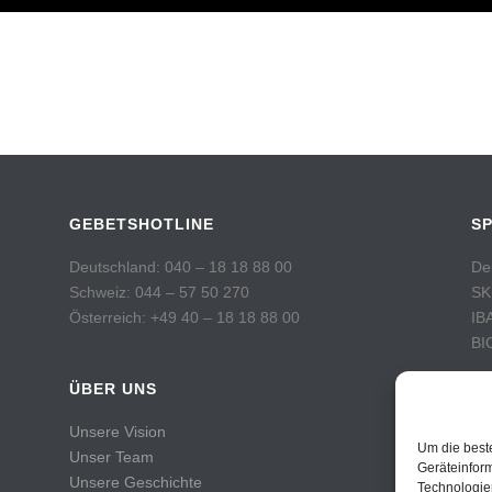
GEBETSHOTLINE
S
Deutschland: 040 – 18 18 88 00
De
Schweiz: 044 – 57 50 270
SK
Österreich: +49 40 – 18 18 88 00
IB
BI
ÜBER UNS
Sc
Po
Unsere Vision
Ko
Um die best
Unser Team
IB
Geräteinfor
Unsere Geschichte
Technologie
BI