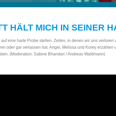
T HÄLT MICH IN SEINER 
s auf eine harte Probe stellen. Zeiten, in denen wir uns verlo
ren oder gar verlassen hat. Angie, Melissa und Korey erzählen 
aben.
(
Moderation: Sabine Bhandari / Andreas Waldmann)