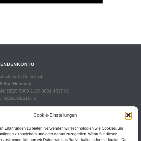
PENDENKONTO
utschland / Österreich
B Bad Homburg
AN: DE29 5009 2100 0001 4537 00
C: GENODE51BH2
hweiz
Cookie-Einstellungen
stFinance
nto: 60-742493-7
en Erfahrungen zu bieten, verwenden wir Technologien wie Cookies, um
AN: CH31 0900 0000 6074 2493 7
mationen zu speichern und/oder darauf zuzugreifen. Wenn Sie diesen
n zustimmen, können wir Daten wie das Surfverhalten oder eindeutige IDs
C: POFICHBEXXX