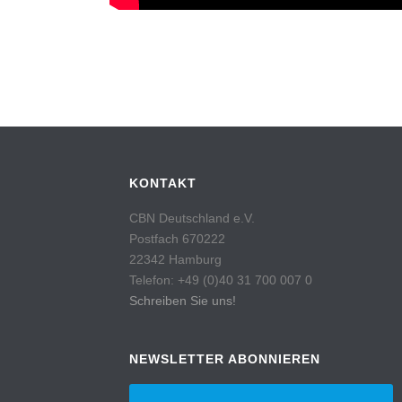
KONTAKT
CBN Deutschland e.V.
Postfach 670222
22342 Hamburg
Telefon: +49 (0)40 31 700 007 0
Schreiben Sie uns!
NEWSLETTER ABONNIEREN