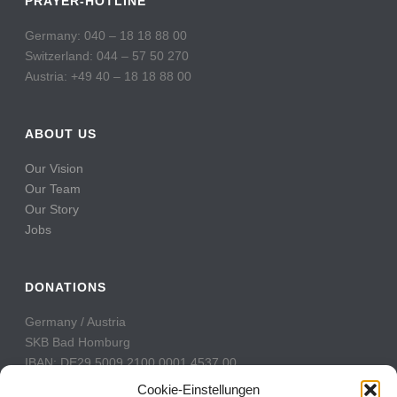
PRAYER-HOTLINE
Germany: 040 – 18 18 88 00
Switzerland: 044 – 57 50 270
Austria: +49 40 – 18 18 88 00
ABOUT US
Our Vision
Our Team
Our Story
Jobs
DONATIONS
Germany / Austria
SKB Bad Homburg
IBAN: DE29 5009 2100 0001 4537 00
BIC: GENODE51BH2
Cookie-Einstellungen