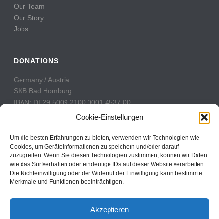
Our Team
Our Story
Jobs
DONATIONS
Germany / Austria
SKB Bad Homburg
IBAN: DE29 5009 2100 0001 4537 00
BIC: GENODE51BH2
Cookie-Einstellungen
Switzerland
Um die besten Erfahrungen zu bieten, verwenden wir Technologien wie
PostFinance
Cookies, um Geräteinformationen zu speichern und/oder darauf
zuzugreifen. Wenn Sie diesen Technologien zustimmen, können wir Daten
Konto: 60-742493-7
wie das Surfverhalten oder eindeutige IDs auf dieser Website verarbeiten.
IBAN: CH31 0900 0000 6074 2493 7
Die Nichteinwilligung oder der Widerruf der Einwilligung kann bestimmte
BIC: POFICHBEXXX
Merkmale und Funktionen beeinträchtigen.
Akzeptieren