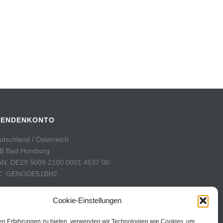
PENDENKONTO
utschland / Österreich
B Bad Homburg
AN: DE29 5009 2100 0001 4537 00
C: GENODE51BH2
hweiz
Cookie-Einstellungen
stFinance
nto: 60-742493-7
en Erfahrungen zu bieten, verwenden wir Technologien wie Cookies, um