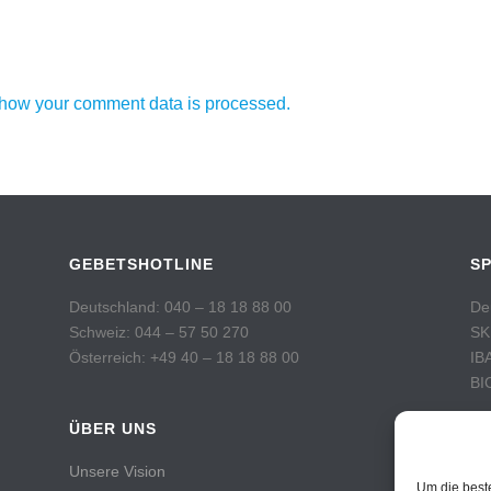
how your comment data is processed.
GEBETSHOTLINE
S
Deutschland: 040 – 18 18 88 00
De
Schweiz: 044 – 57 50 270
SK
Österreich: +49 40 – 18 18 88 00
IB
BI
ÜBER UNS
Sc
Po
Unsere Vision
Ko
Um die best