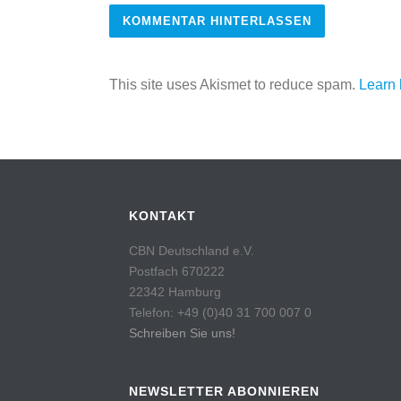
This site uses Akismet to reduce spam.
Learn 
KONTAKT
CBN Deutschland e.V.
Postfach 670222
22342 Hamburg
Telefon: +49 (0)40 31 700 007 0
Schreiben Sie uns!
NEWSLETTER ABONNIEREN