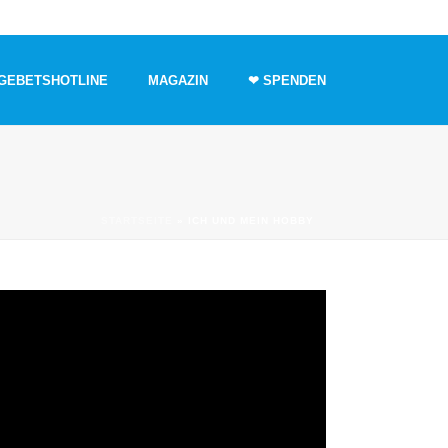
GEBETSHOTLINE
MAGAZIN
❤ SPENDEN
STARTSEITE
»
ICH UND MEIN HOBBY