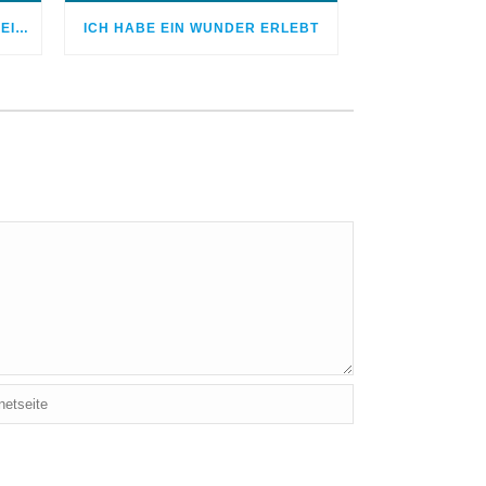
ICH BETETE UM DAS LEBEN MEINES KINDES
ICH HABE EIN WUNDER ERLEBT