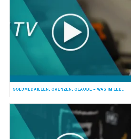
GOLDMEDAILLEN, GRENZEN, GLAUBE – WAS IM LEBEN WIRKLICH ZÄHLT