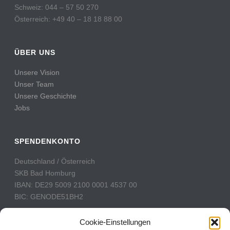
Schweiz: 044 – 57 50 270
Österreich: +49 40 – 18 18 88 00
ÜBER UNS
Unsere Vision
Unser Team
Unsere Geschichte
Jobs
SPENDENKONTO
Deutschland / Österreich
SKB Bad Homburg
IBAN: DE29 5009 2100 0001 4537 00
BIC: GENODE51BH2
Schweiz
Cookie-Einstellungen