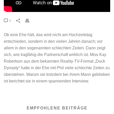
0
Ob eine Ehe hält, das wird nicht am Hochzeitstag
entschieden, sondern in den vielen Jahren danach; vor
allem in den sogenannten schlechten Zeiten. Dann zeigt
sich, wie tragfähig die Partnerschaft wirklich ist. Miss Kay
Robertson aus dem bekannten Reality-TV-Format „Duck
Dynasty“ hatte in der Ehe mit Phil viele schlechte Zeiten zu
überstehen. Warum sie trotzdem bei ihrem Mann geblieben
ist berichtet sie in einem spannenden Interview.
EMPFOHLENE BEITRÄGE