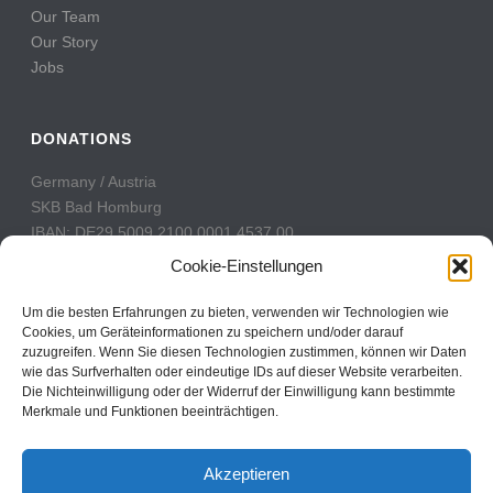
Our Team
Our Story
Jobs
DONATIONS
Germany / Austria
SKB Bad Homburg
IBAN: DE29 5009 2100 0001 4537 00
BIC: GENODE51BH2
Cookie-Einstellungen
Switzerland
Um die besten Erfahrungen zu bieten, verwenden wir Technologien wie
PostFinance
Cookies, um Geräteinformationen zu speichern und/oder darauf
zuzugreifen. Wenn Sie diesen Technologien zustimmen, können wir Daten
Konto: 60-742493-7
wie das Surfverhalten oder eindeutige IDs auf dieser Website verarbeiten.
IBAN: CH31 0900 0000 6074 2493 7
Die Nichteinwilligung oder der Widerruf der Einwilligung kann bestimmte
BIC: POFICHBEXXX
Merkmale und Funktionen beeinträchtigen.
Akzeptieren