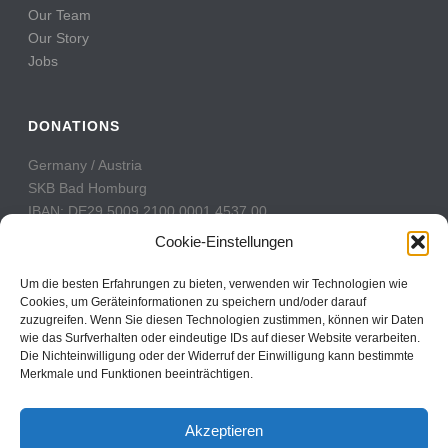
Our Team
Our Story
Jobs
DONATIONS
Germany / Austria
SKB Bad Homburg
IBAN: DE29 5009 2100 0001 4537 00
BIC: GENODE51BH2
Cookie-Einstellungen
Switzerland
Um die besten Erfahrungen zu bieten, verwenden wir Technologien wie
PostFinance
Cookies, um Geräteinformationen zu speichern und/oder darauf
zuzugreifen. Wenn Sie diesen Technologien zustimmen, können wir Daten
Konto: 60-742493-7
wie das Surfverhalten oder eindeutige IDs auf dieser Website verarbeiten.
IBAN: CH31 0900 0000 6074 2493 7
Die Nichteinwilligung oder der Widerruf der Einwilligung kann bestimmte
BIC: POFICHBEXXX
Merkmale und Funktionen beeinträchtigen.
Akzeptieren