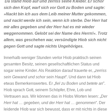
Da stand Hiob auf und zerriss seine Kleider.
Er schor
sich den Kopf, warf sich vor Gott zu Boden und sagte:
»Nackt bin ich aus dem Leib meiner Mutter gekommen,
und nackt werde ich sein, wenn ich sterbe. Der Herr hat
mir alles gegeben und der Herr hat es mir wieder
weggenommen. Gelobt sei der Name des Herrn!«.
Trotz
allem, was geschehen war, versündigte Hiob sich nicht
gegen Gott und sagte nichts Ungehöriges.
Innerhalb weniger Stunden verlor Hiob praktisch seinen
gesamten Besitz, seinen gesellschaftlichen Status und
sogar seine Kinder. Als Reaktion darauf trauerte er, „
zerriss
sein Gewand und schor sein Haupt“
. Und dann tat Hiob
etwas Bemerkenswertes. Er „
fiel zu Boden und betete an
”.
Hiob sprach Gott, seinem Schöpfer, Ehre, Lob und
Vertrauen aus. Wir können das in Hiobs Worten lesen: „
Der
Herr hat … gegeben, und der Herr hat … genommen
“. Der
leidende Hiob war sich bewusst, dass er mit nichts in diese