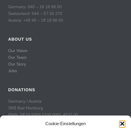
Germany: 040 – 18 18 88 00
Switzerland: 044 – 57 50 270
Austria: +49 40 – 18 18 88 00
ABOUT US
Our Vision
Our Team
Our Story
Jobs
DONATIONS
Germany / Austria
SKB Bad Homburg
IBAN: DE29 5009 2100 0001 4537 00
BIC: GENODE51BH2
Cookie-Einstellungen