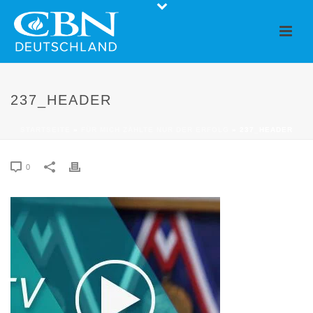
237_HEADER
STARTSEITE
»
FÜR MICH ZÄHLTE NUR DER ERFOLG
»
237_HEADER
0