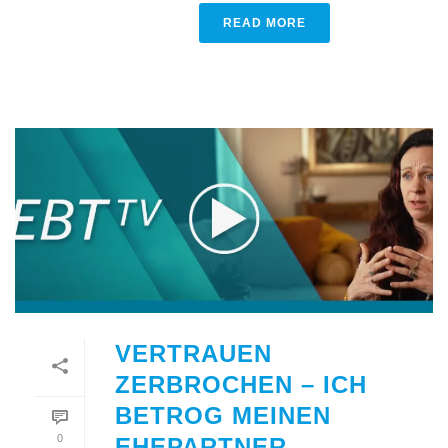
READ MORE
VERTRAUEN
ZERBROCHEN – ICH
BETROG MEINEN
0
EHEPARTNER