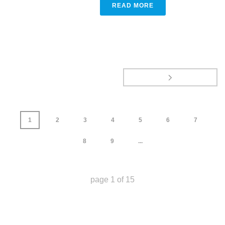
READ MORE
1
2
3
4
5
6
7
8
9
...
page
1
of
15